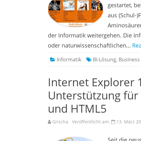
gestartet, b
aus (Schul-)
Aminosäuren 
der Informatik weitergehen. Die In
oder naturwissenschaftlichen…
Re
Informatik
BI-Lösung
,
Business 
Internet Explorer 
Unterstützung für
und HTML5
Grischa
Veröffentlicht am:
13. März 2
Seit die neu