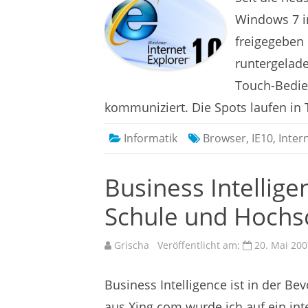
Windows 7 in
freigegeben 
runtergeladen
Touch-Bedie
kommuniziert. Die Spots laufen i
Informatik
Browser
,
IE10
,
Inter
Business Intelligen
Schule und Hochs
Grischa
Veröffentlicht am:
20. Mai 200
Business Intelligence ist in der B
aus Xing.com wurde ich auf ein in