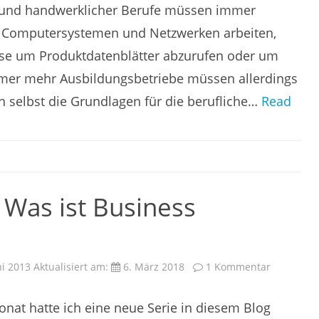
Kursen
 und handwerklicher Berufe müssen immer
gegensteuern
t Computersystemen und Netzwerken arbeiten,
ise um Produktdatenblätter abzurufen oder um
mer mehr Ausbildungsbetriebe müssen allerdings
en selbst die Grundlagen für die berufliche…
Read
: Was ist Business
zu
ni 2013
Aktualisiert am:
6. März 2018
1 Kommentar
Informatik
erklärt:
Was
onat hatte ich eine neue Serie in diesem Blog
ist
Business