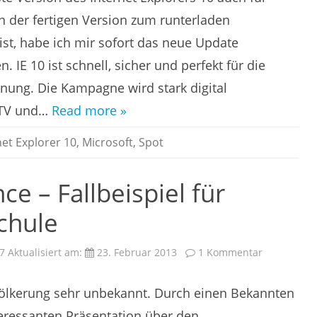
verbes
Unters
 der fertigen Version zum runterladen
für
die
ist, habe ich mir sofort das neue Update
Webst
CSS
. IE 10 ist schnell, sicher und perfekt für die
und
HTML
nung. Die Kampagne wird stark digital
n TV und…
Read more »
net Explorer 10
,
Microsoft
,
Spot
ce – Fallbeispiel für
chule
zu
7
Aktualisiert am:
23. Februar 2013
1 Kommentar
Business
Intelligence
–
evölkerung sehr unbekannt. Durch einen Bekannten
Fallbeispiel
für
Schule
teressanten Präsentation über den