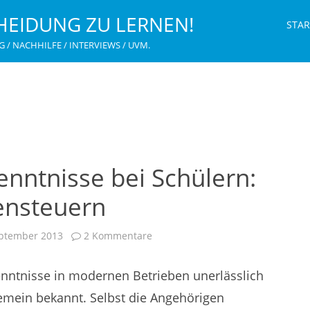
HEIDUNG ZU LERNEN!
STAR
G / NACHHILFE / INTERVIEWS / UVM.
nntnisse bei Schülern:
ensteuern
zu
eptember 2013
2 Kommentare
Mangelnde
EDV-
Kenntnisse
nntnisse in modernen Betrieben unerlässlich
bei
Schülern:
Mit
lgemein bekannt. Selbst die Angehörigen
IT-