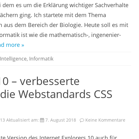
Intelligen
ei dem es um die Erklärung wichtiger Sachverhalte
Fächern ging. Ich startete mit dem Thema
aus dem Bereich der Biologie. Heute soll es mit
formatik ist wie die mathematisch-, ingenenier-
ad more »
Intelligence
,
Informatik
10 – verbesserte
 die Webstandards CSS
zu
013
Aktualisiert am:
7. August 2018
Keine Kommentare
Intern
Explor
10
ste Version des Internet Explorers 10 auch für
–