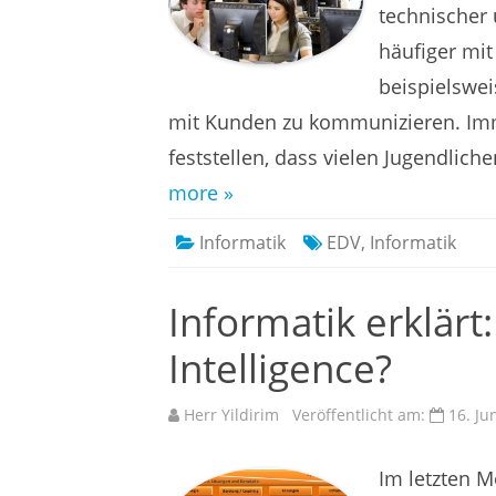
technischer
häufiger mi
beispielswe
mit Kunden zu kommunizieren. Im
feststellen, dass vielen Jugendlich
more »
Informatik
EDV
,
Informatik
Informatik erklärt
Intelligence?
Herr Yildirim
Veröffentlicht am:
16. Ju
Im letzten M