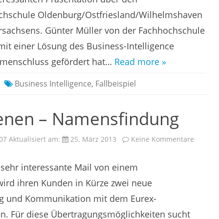
und
Hochschule
hschule Oldenburg/Ostfriesland/Wilhelmshaven
rsachsens. Günter Müller von der Fachhochschule
t einer Lösung des Business-Intelligence
mmenschluss gefördert hat…
Read more »
Business Intelligence
,
Fallbeispiel
ienen – Namensfindung
zu
007
Aktualisiert am:
25. März 2013
Keine Kommentare
10.000
Euro
verdie
 sehr interessante Mail von einem
–
Namens
 wird ihren Kunden in Kürze zwei neue
ung und Kommunikation mit dem Eurex-
en. Für diese Übertragungsmöglichkeiten sucht