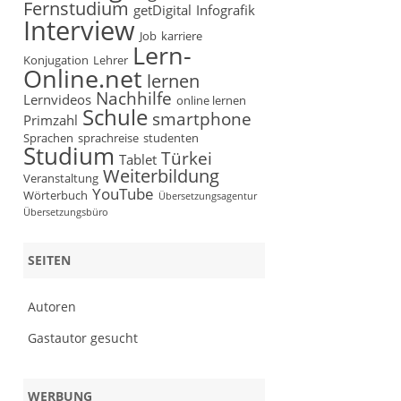
Fernstudium
getDigital
Infografik
Interview
Job
karriere
Lern-
Konjugation
Lehrer
Online.net
lernen
Nachhilfe
Lernvideos
online lernen
Schule
smartphone
Primzahl
Sprachen
sprachreise
studenten
Studium
Türkei
Tablet
Weiterbildung
Veranstaltung
YouTube
Wörterbuch
Übersetzungsagentur
Übersetzungsbüro
SEITEN
Autoren
Gastautor gesucht
WERBUNG