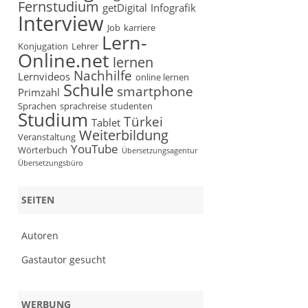
Fernstudium
getDigital
Infografik
Interview
Job
karriere
Lern-
Konjugation
Lehrer
Online.net
lernen
Nachhilfe
Lernvideos
online lernen
Schule
smartphone
Primzahl
Sprachen
sprachreise
studenten
Studium
Türkei
Tablet
Weiterbildung
Veranstaltung
YouTube
Wörterbuch
Übersetzungsagentur
Übersetzungsbüro
SEITEN
Autoren
Gastautor gesucht
WERBUNG