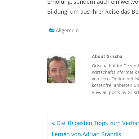
Erholung, sondern auch ein wertvol
Bildung, um aus Ihrer Reise das B
Allgemein
About Grischa
Grischa hat im Dezembe
Wirtschaftsinformatik u
von Lern-Online.net is
kostenfrei anbieten un
View all posts by Gris
Beitragsnavigation
Die 10 besten Tipps zum Verha
Lernen von Adrian Brandis