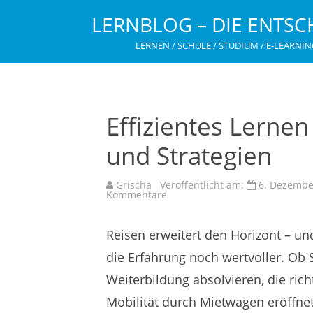
LERNBLOG – DIE ENTSC
LERNEN / SCHULE / STUDIUM / E-LEARNIN
Effizientes Lernen 
und Strategien
Grischa
Veröffentlicht am:
6. Dezembe
zu
Kommentare
Effizientes
Lernen
in
Reisen erweitert den Horizont – un
der
digitalen
Ära:
die Erfahrung noch wertvoller. Ob 
Tipps
und
Weiterbildung absolvieren, die rich
Strategien
Mobilität durch Mietwagen eröffnet