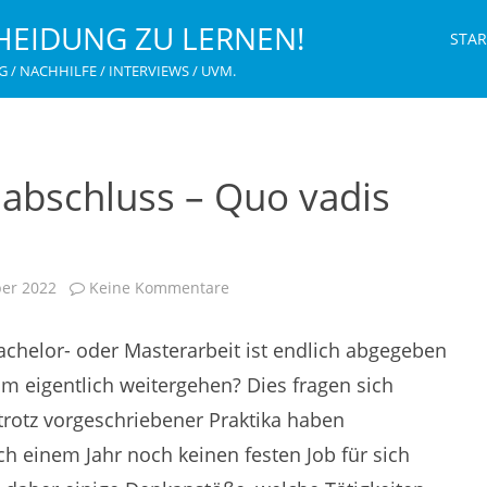
HEIDUNG ZU LERNEN!
STAR
G / NACHHILFE / INTERVIEWS / UVM.
abschluss – Quo vadis
zu
er 2022
Keine Kommentare
Nach
dem
Studienabschluss
Bachelor- oder Masterarbeit ist endlich abgegeben
–
Quo
vadis
m eigentlich weitergehen? Dies fragen sich
Studierende?
trotz vorgeschriebener Praktika haben
ch einem Jahr noch keinen festen Job für sich