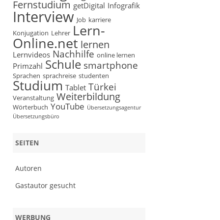
Fernstudium
getDigital
Infografik
Interview
Job
karriere
Lern-
Konjugation
Lehrer
Online.net
lernen
Nachhilfe
Lernvideos
online lernen
Schule
smartphone
Primzahl
Sprachen
sprachreise
studenten
Studium
Türkei
Tablet
Weiterbildung
Veranstaltung
YouTube
Wörterbuch
Übersetzungsagentur
Übersetzungsbüro
SEITEN
Autoren
Gastautor gesucht
WERBUNG