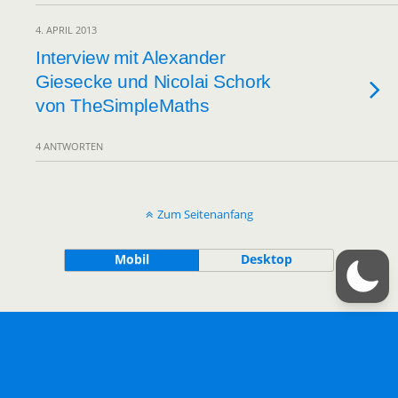
4. APRIL 2013
Interview mit Alexander
Giesecke und Nicolai Schork
von TheSimpleMaths
4 ANTWORTEN
Zum Seitenanfang
Mobil
Desktop