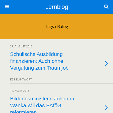
Lernblog
Tags › Bafög
27. AUGUST 2018
Schulische Ausbildung
finanzieren: Auch ohne
Vergütung zum Traumjob
KEINE ANTWORT
16. MÄRZ 2013
Bildungsministerin Johanna
Wanka will das BAföG
reformieren