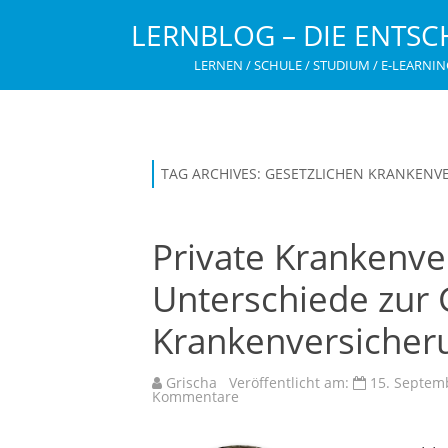
LERNBLOG – DIE ENTSC
LERNEN / SCHULE / STUDIUM / E-LEARNIN
TAG ARCHIVES:
GESETZLICHEN KRANKENV
Private Krankenve
Unterschiede zur 
Krankenversicher
Grischa
Veröffentlicht am:
15. Septem
zu
Kommentare
Private
Krankenversicherung
–