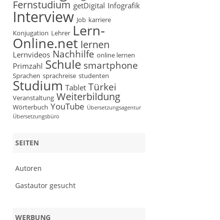
Fernstudium
getDigital
Infografik
Interview
Job
karriere
Lern-
Konjugation
Lehrer
Online.net
lernen
Nachhilfe
Lernvideos
online lernen
Schule
smartphone
Primzahl
Sprachen
sprachreise
studenten
Studium
Türkei
Tablet
Weiterbildung
Veranstaltung
YouTube
Wörterbuch
Übersetzungsagentur
Übersetzungsbüro
SEITEN
Autoren
Gastautor gesucht
WERBUNG