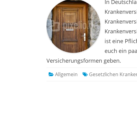
Unterschiede
In Deutschl
zur
Gesetzlichen
Krankenversi
Krankenversicherung
Krankenversi
Krankenversi
ist eine Pfl
euch ein pa
Versicherungsformen geben.
Allgemein
Gesetzlichen Kranke