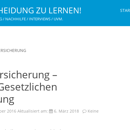
HEIDUNG ZU LERNEN!
STAR
G / NACHHILFE / INTERVIEWS / UVM.
ERSICHERUNG
rsicherung –
Gesetzlichen
ung
ber 2016
Aktualisiert am:
6. März 2018
Keine