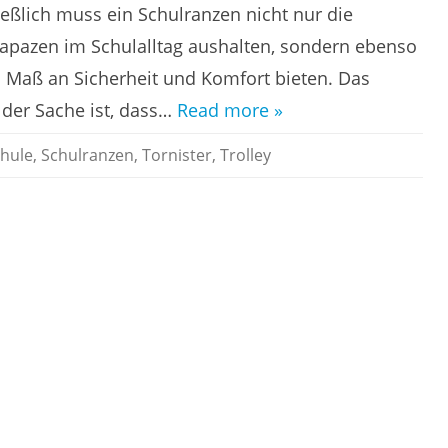
Schulranzen
ließlich muss ein Schulranzen nicht nur die
im
Test!
rapazen im Schulalltag aushalten, sondern ebenso
 Maß an Sicherheit und Komfort bieten. Das
 der Sache ist, dass…
Read more »
hule
,
Schulranzen
,
Tornister
,
Trolley