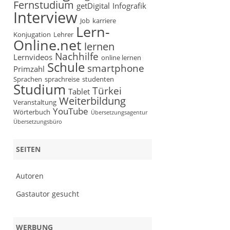
Fernstudium
getDigital
Infografik
Interview
Job
karriere
Lern-
Konjugation
Lehrer
Online.net
lernen
Nachhilfe
Lernvideos
online lernen
Schule
smartphone
Primzahl
Sprachen
sprachreise
studenten
Studium
Türkei
Tablet
Weiterbildung
Veranstaltung
YouTube
Wörterbuch
Übersetzungsagentur
Übersetzungsbüro
SEITEN
Autoren
Gastautor gesucht
WERBUNG