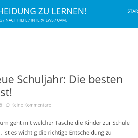
HEIDUNG ZU LERNEN!
STAR
G / NACHHILFE / INTERVIEWS / UVM.
eue Schuljahr: Die besten
st!
zu
8
Keine Kommentare
Gut
bepackt
ins
um geht mit welcher Tasche die Kinder zur Schule
neue
Schuljahr:
Die
, ist es wichtig die richtige Entscheidung zu
besten