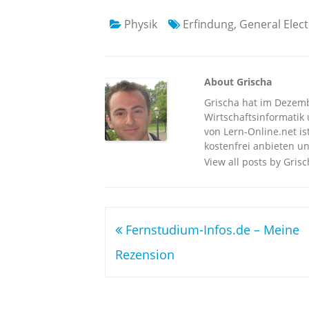
Physik
Erfindung
,
General Elect
About Grischa
Grischa hat im Dezembe
Wirtschaftsinformatik u
von Lern-Online.net is
kostenfrei anbieten un
View all posts by Gris
Beitragsnavigation
Fernstudium-Infos.de – Meine
Rezension