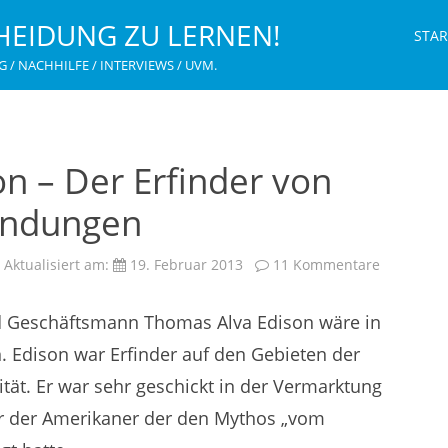
HEIDUNG ZU LERNEN!
STAR
G / NACHHILFE / INTERVIEWS / UVM.
n – Der Erfinder von
findungen
zu
Aktualisiert am:
19. Februar 2013
11 Kommentare
Thomas
Alva
Edison
d Geschäftsmann Thomas Alva Edison wäre in
–
Der
Erfinder
. Edison war Erfinder auf den Gebieten der
von
mehr
ität. Er war sehr geschickt in der Vermarktung
als
2000
ner der Amerikaner der den Mythos „vom
Erfindung