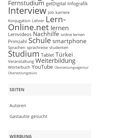
Fernstudium
getDigital
Infografik
Interview
Job
karriere
Lern-
Konjugation
Lehrer
Online.net
lernen
Nachhilfe
Lernvideos
online lernen
Schule
smartphone
Primzahl
Sprachen
sprachreise
studenten
Studium
Türkei
Tablet
Weiterbildung
Veranstaltung
YouTube
Wörterbuch
Übersetzungsagentur
Übersetzungsbüro
SEITEN
Autoren
Gastautor gesucht
WERBUNG