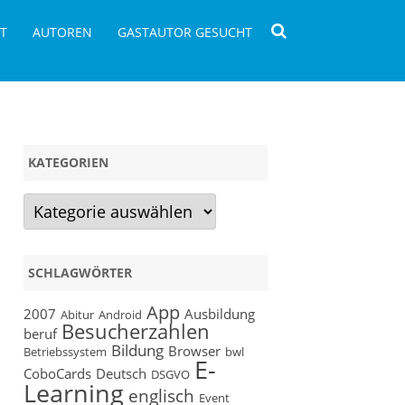
T
AUTOREN
GASTAUTOR GESUCHT
KATEGORIEN
Kategorien
SCHLAGWÖRTER
App
2007
Ausbildung
Abitur
Android
Besucherzahlen
beruf
Bildung
Browser
Betriebssystem
bwl
E-
CoboCards
Deutsch
DSGVO
en
Learning
englisch
Event