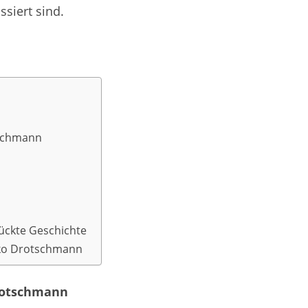
ssiert sind.
tschmann
ückte Geschichte
ko Drotschmann
Drotschmann