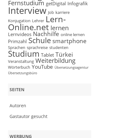
Fernstudium
getDigital
Infografik
Interview
Job
karriere
Lern-
Konjugation
Lehrer
Online.net
lernen
Nachhilfe
Lernvideos
online lernen
Schule
smartphone
Primzahl
Sprachen
sprachreise
studenten
Studium
Türkei
Tablet
Weiterbildung
Veranstaltung
YouTube
Wörterbuch
Übersetzungsagentur
Übersetzungsbüro
SEITEN
Autoren
Gastautor gesucht
WERBUNG