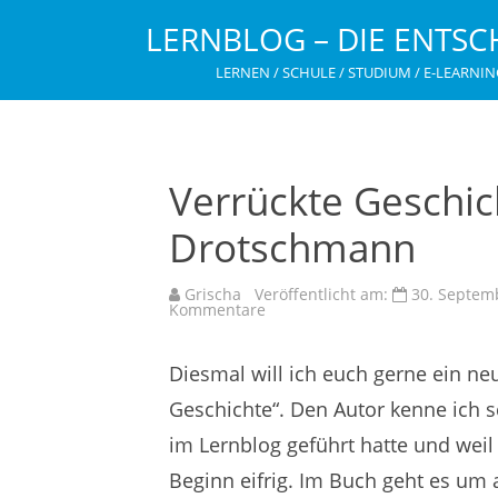
LERNBLOG – DIE ENTSC
LERNEN / SCHULE / STUDIUM / E-LEARNIN
Verrückte Geschic
Drotschmann
Grischa
Veröffentlicht am:
30. Septem
zu
Kommentare
Verrückte
Geschichte
von
Diesmal will ich euch gerne ein ne
Mirko
Drotschmann
Geschichte“. Den Autor kenne ich s
im Lernblog geführt hatte und weil
Beginn eifrig. Im Buch geht es um 