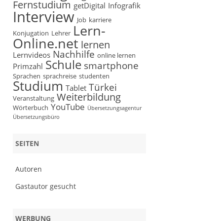
Fernstudium
getDigital
Infografik
Interview
Job
karriere
Lern-
Konjugation
Lehrer
Online.net
lernen
Nachhilfe
Lernvideos
online lernen
Schule
smartphone
Primzahl
Sprachen
sprachreise
studenten
Studium
Türkei
Tablet
Weiterbildung
Veranstaltung
YouTube
Wörterbuch
Übersetzungsagentur
Übersetzungsbüro
SEITEN
Autoren
Gastautor gesucht
WERBUNG