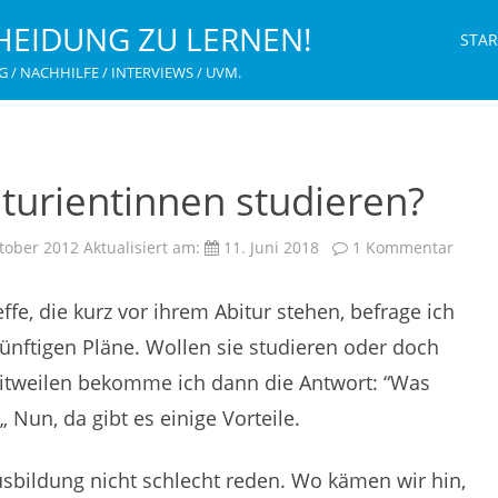
HEIDUNG ZU LERNEN!
STAR
G / NACHHILFE / INTERVIEWS / UVM.
turientinnen studieren?
zu
tober 2012
Aktualisiert am:
11. Juni 2018
1 Kommentar
Waru
sollte
Abitu
fe, die kurz vor ihrem Abitur stehen, befrage ich
studi
künftigen Pläne. Wollen sie studieren oder doch
eitweilen bekomme ich dann die Antwort: “Was
 Nun, da gibt es einige Vorteile.
usbildung nicht schlecht reden. Wo kämen wir hin,