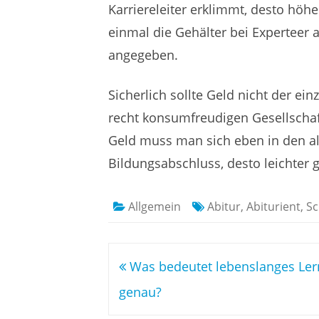
Karriereleiter erklimmt, desto höh
einmal die Gehälter bei Experteer
angegeben.
Sicherlich sollte Geld nicht der ei
recht konsumfreudigen Gesellschaft
Geld muss man sich eben in den all
Bildungsabschluss, desto leichter ge
Allgemein
Abitur
,
Abiturient
,
Sc
Beitragsnavigation
Was bedeutet lebenslanges Le
genau?