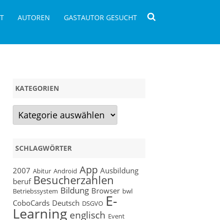
T
AUTOREN
GASTAUTOR GESUCHT
KATEGORIEN
Kategorien
m
n
rientinnen
eren?
SCHLAGWÖRTER
App
2007
Ausbildung
Abitur
Android
Besucherzahlen
beruf
Bildung
Browser
Betriebssystem
bwl
E-
CoboCards
Deutsch
DSGVO
Learning
englisch
Event