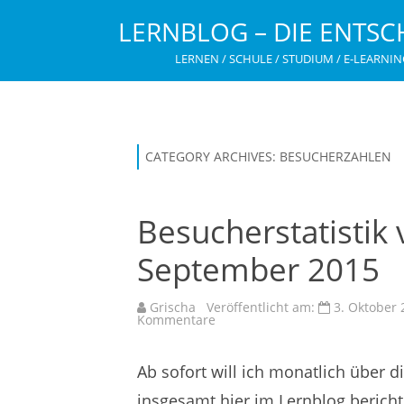
LERNBLOG – DIE ENTSC
LERNEN / SCHULE / STUDIUM / E-LEARNIN
CATEGORY ARCHIVES:
BESUCHERZAHLEN
Besucherstatistik
September 2015
Grischa
Veröffentlicht am:
3. Oktober 
zu
Kommentare
Besucherstatistik
von
Lern-
Ab sofort will ich monatlich über d
Online.net
im
September
insgesamt hier im Lernblog berich