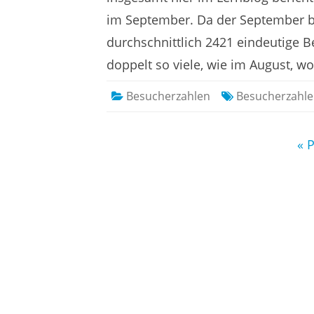
2015
im September. Da der September be
durchschnittlich 2421 eindeutige 
doppelt so viele, wie im August, 
Besucherzahlen
Besucherzahl
Seitennummerierung
« 
der
Beiträge