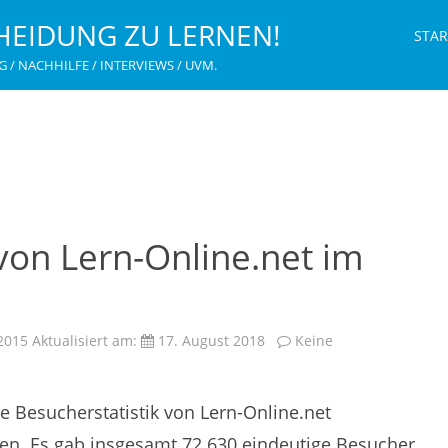
HEIDUNG ZU LERNEN!
STAR
G / NACHHILFE / INTERVIEWS / UVM.
 von Lern-Online.net im
2015
Aktualisiert am:
17. August 2018
Keine
ie Besucherstatistik von Lern-Online.net
ten. Es gab insgesamt 72.630 eindeutige Besucher