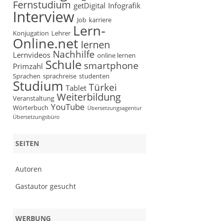
Fernstudium
getDigital
Infografik
Interview
Job
karriere
Lern-
Konjugation
Lehrer
Online.net
lernen
Nachhilfe
Lernvideos
online lernen
Schule
smartphone
Primzahl
Sprachen
sprachreise
studenten
Studium
Türkei
Tablet
Weiterbildung
Veranstaltung
YouTube
Wörterbuch
Übersetzungsagentur
Übersetzungsbüro
SEITEN
Autoren
Gastautor gesucht
WERBUNG