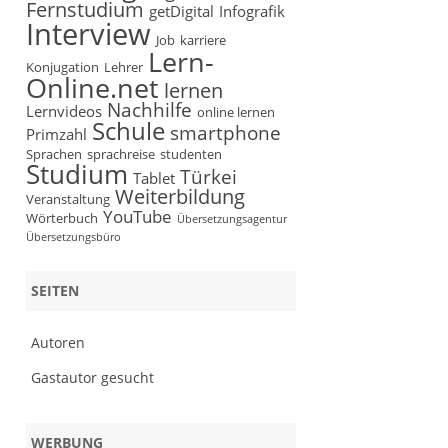
Fernstudium
getDigital
Infografik
Interview
Job
karriere
Lern-
Konjugation
Lehrer
Online.net
lernen
Nachhilfe
Lernvideos
online lernen
Schule
smartphone
Primzahl
Sprachen
sprachreise
studenten
Studium
Türkei
Tablet
Weiterbildung
Veranstaltung
YouTube
Wörterbuch
Übersetzungsagentur
Übersetzungsbüro
SEITEN
Autoren
Gastautor gesucht
WERBUNG