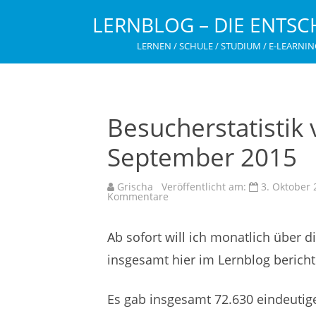
LERNBLOG – DIE ENTSC
LERNEN / SCHULE / STUDIUM / E-LEARNIN
Besucherstatistik
September 2015
Grischa
Veröffentlicht am:
3. Oktober 
zu
Kommentare
Besucherstatistik
von
Lern-
Ab sofort will ich monatlich über d
Online.net
im
September
insgesamt hier im Lernblog bericht
2015
Es gab insgesamt 72.630 eindeuti