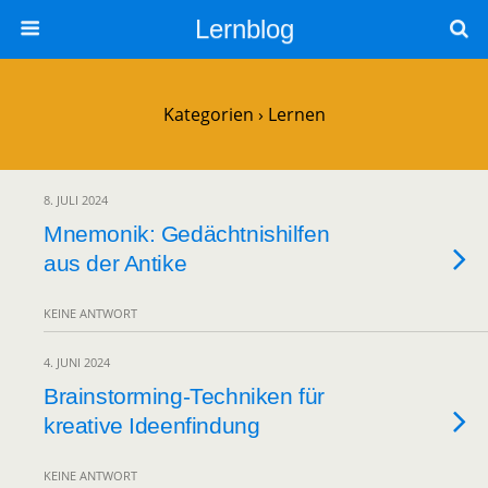
Lernblog
Kategorien ›
Lernen
8. JULI 2024
Mnemonik: Gedächtnishilfen
aus der Antike
KEINE ANTWORT
4. JUNI 2024
Brainstorming-Techniken für
kreative Ideenfindung
KEINE ANTWORT