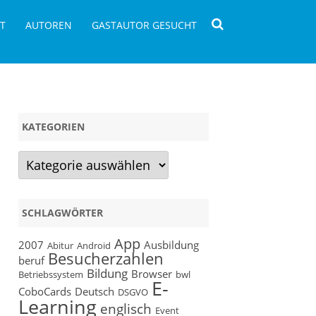
T
AUTOREN
GASTAUTOR GESUCHT
KATEGORIEN
Kategorien
SCHLAGWÖRTER
mmieren
App
2007
Ausbildung
Abitur
Android
Besucherzahlen
beruf
Bildung
Browser
Betriebssystem
bwl
E-
CoboCards
Deutsch
DSGVO
Learning
englisch
Event