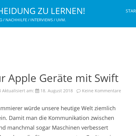
HEIDUNG ZU LERNEN!
STAR
G / NACHHILFE / INTERVIEWS / UVM.
 Apple Geräte mit Swift
zu
8
Aktualisiert am:
18. August 2018
Keine Kommentare
Progra
für
Apple
mmierer würde unsere heutige Welt ziemlich
Geräte
mit
Swift
sein. Damit man die Kommunikation zwischen
d manchmal sogar Maschinen verbessert