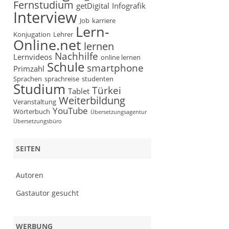
Fernstudium
getDigital
Infografik
Interview
Job
karriere
Lern-
Konjugation
Lehrer
Online.net
lernen
Nachhilfe
Lernvideos
online lernen
Schule
smartphone
Primzahl
Sprachen
sprachreise
studenten
Studium
Türkei
Tablet
Weiterbildung
Veranstaltung
YouTube
Wörterbuch
Übersetzungsagentur
Übersetzungsbüro
SEITEN
Autoren
Gastautor gesucht
WERBUNG