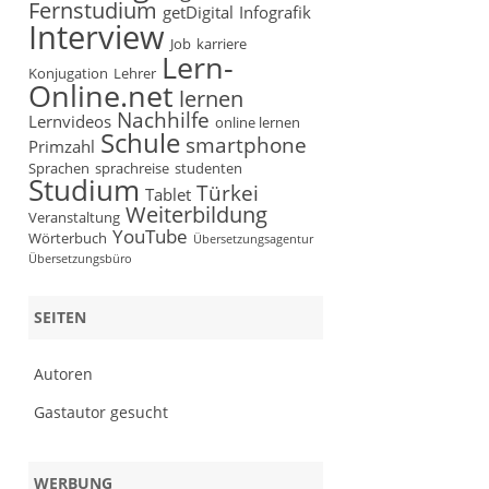
Fernstudium
getDigital
Infografik
Interview
Job
karriere
Lern-
Konjugation
Lehrer
Online.net
lernen
Nachhilfe
Lernvideos
online lernen
Schule
smartphone
Primzahl
Sprachen
sprachreise
studenten
Studium
Türkei
Tablet
Weiterbildung
Veranstaltung
YouTube
Wörterbuch
Übersetzungsagentur
Übersetzungsbüro
SEITEN
Autoren
Gastautor gesucht
WERBUNG