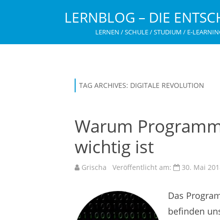
LERNBLOG – DIE ENTSC
LERNEN / SCHULE / STUDIUM / E-LEARNIN
TAG ARCHIVES:
DIGITALE REVOLUTION
Warum Programmie
wichtig ist
Grischa
Veröffentlicht am:
30. Mai 201
Das Programm
befinden uns