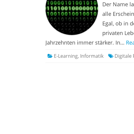
Der Name lau
alle Erschei
Egal, ob in 
privaten Leb
Jahrzehnten immer stärker. In…
Re
E-Learning
,
Informatik
Digitale