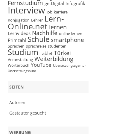
Fernstudium
getDigital
Infografik
Interview
Job
karriere
Lern-
Konjugation
Lehrer
Online.net
lernen
Nachhilfe
Lernvideos
online lernen
Schule
smartphone
Primzahl
Sprachen
sprachreise
studenten
Studium
Türkei
Tablet
Weiterbildung
Veranstaltung
YouTube
Wörterbuch
Übersetzungsagentur
Übersetzungsbüro
SEITEN
Autoren
Gastautor gesucht
WERBUNG