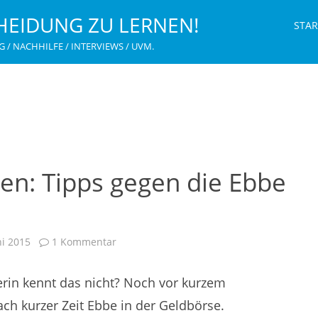
HEIDUNG ZU LERNEN!
STAR
G / NACHHILFE / INTERVIEWS / UVM.
en: Tipps gegen die Ebbe
zu
ni 2015
1 Kommentar
Jugend
und
Finanzen:
rin kennt das nicht? Noch vor kurzem
Tipps
gegen
die
ch kurzer Zeit Ebbe in der Geldbörse.
Ebbe