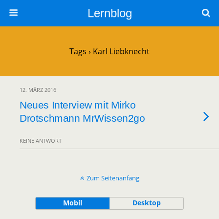
Lernblog
Tags › Karl Liebknecht
12. MÄRZ 2016
Neues Interview mit Mirko
Drotschmann MrWissen2go
KEINE ANTWORT
Zum Seitenanfang
Mobil
Desktop