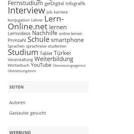
Fernstudium
getDigital
Infografik
Interview
Job
karriere
Lern-
Konjugation
Lehrer
Online.net
lernen
Nachhilfe
Lernvideos
online lernen
Schule
smartphone
Primzahl
Sprachen
sprachreise
studenten
Studium
Türkei
Tablet
Weiterbildung
Veranstaltung
YouTube
Wörterbuch
Übersetzungsagentur
Übersetzungsbüro
SEITEN
Autoren
Gastautor gesucht
WERBUNG