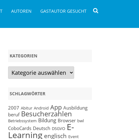
T
AUTOREN
GASTAUTOR GESUCHT
KATEGORIEN
Kategorien
SCHLAGWÖRTER
App
2007
Ausbildung
Abitur
Android
Besucherzahlen
ew
beruf
Bildung
Browser
Betriebssystem
bwl
E-
hmann
CoboCards
Deutsch
DSGVO
en2go
Learning
englisch
Event