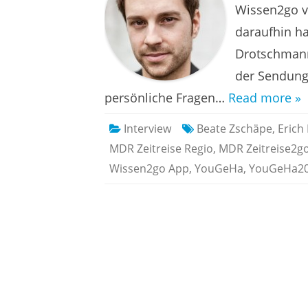
Wissen2go 
daraufhin ha
Drotschmann
der Sendung
persönliche Fragen…
Read more »
Interview
Beate Zschäpe
,
Erich
MDR Zeitreise Regio
,
MDR Zeitreise2g
Wissen2go App
,
YouGeHa
,
YouGeHa2