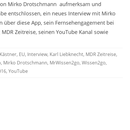
von Mirko Drotschmann aufmerksam und
be entschlossen, ein neues Interview mit Mirko
 über diese App, sein Fernsehengagement bei
 MDR Zeitreise, seinen YouTube Kanal sowie
 Kästner
,
EU
,
Interview
,
Karl Liebknecht
,
MDR Zeitreise
,
o
,
Mirko Drotschmann
,
MrWissen2go
,
Wissen2go
,
016
,
YouTube