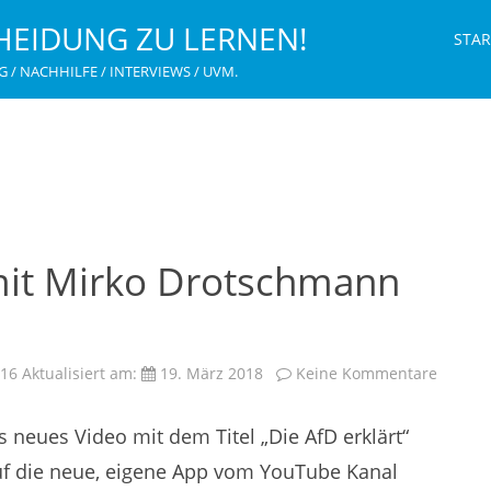
HEIDUNG ZU LERNEN!
STAR
G / NACHHILFE / INTERVIEWS / UVM.
mit Mirko Drotschmann
zu
016
Aktualisiert am:
19. März 2018
Keine Kommentare
Neues
Intervi
mit
 neues Video mit dem Titel „Die AfD erklärt“
Mirko
Drotsc
MrWiss
uf die neue, eigene App vom YouTube Kanal