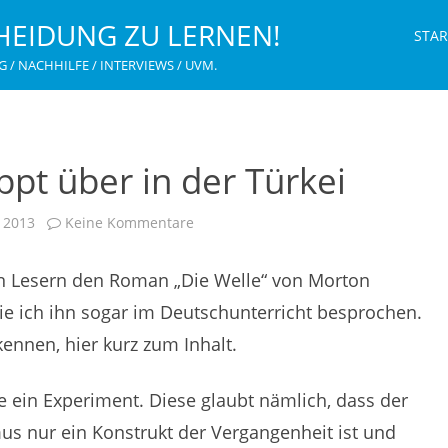
HEIDUNG ZU LERNEN!
STAR
G / NACHHILFE / INTERVIEWS / UVM.
ppt über in der Türkei
zu
i 2013
Keine Kommentare
„Die
Welle“
schwappt
en Lesern den Roman „Die Welle“ von Morton
über
in
der
ie ich ihn sogar im Deutschunterricht besprochen.
Türkei
kennen, hier kurz zum Inhalt.
se ein Experiment. Diese glaubt nämlich, dass der
us nur ein Konstrukt der Vergangenheit ist und