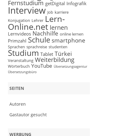
Fernstudium
getDigital
Infografik
Interview
Job
karriere
Lern-
Konjugation
Lehrer
Online.net
lernen
Nachhilfe
Lernvideos
online lernen
Schule
smartphone
Primzahl
Sprachen
sprachreise
studenten
Studium
Türkei
Tablet
Weiterbildung
Veranstaltung
YouTube
Wörterbuch
Übersetzungsagentur
Übersetzungsbüro
SEITEN
Autoren
Gastautor gesucht
WERBUNG