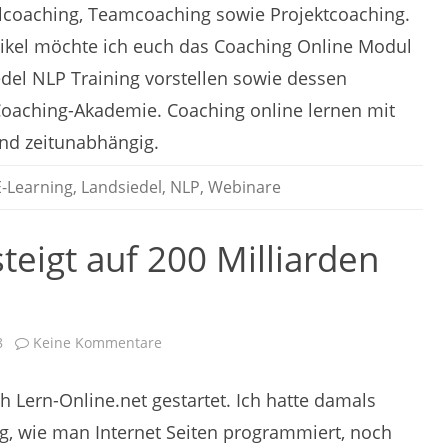
elcoaching, Teamcoaching sowie Projektcoaching.
tikel möchte ich euch das Coaching Online Modul
del NLP Training vorstellen sowie dessen
Coaching-Akademie. Coaching online lernen mit
und zeitunabhängig.
E-Learning
,
Landsiedel
,
NLP
,
Webinare
teigt auf 200 Milliarden
zu
8
Keine Kommentare
E-
Learning
Markt
h Lern-Online.net gestartet. Ich hatte damals
steigt
auf
200
g, wie man Internet Seiten programmiert, noch
Milliarden