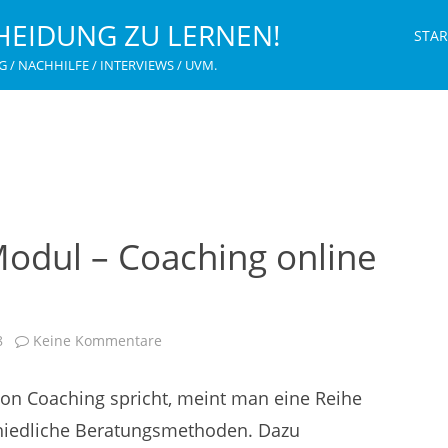
HEIDUNG ZU LERNEN!
STAR
G / NACHHILFE / INTERVIEWS / UVM.
odul – Coaching online
zu
8
Keine Kommentare
Coaching
Online
Modul
n Coaching spricht, meint man eine Reihe
–
Coaching
online
hiedliche Beratungsmethoden. Dazu
lernen