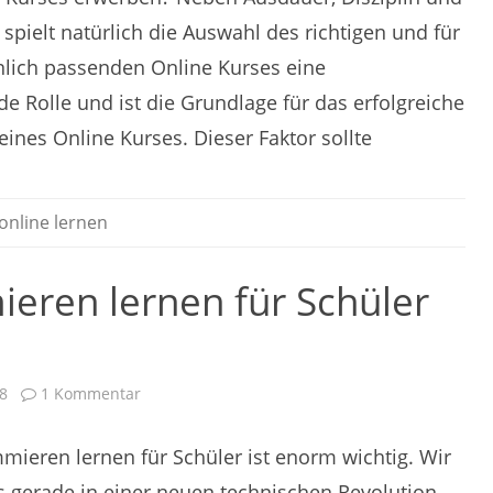
pielt natürlich die Auswahl des richtigen und für
nlich passenden Online Kurses eine
e Rolle und ist die Grundlage für das erfolgreiche
eines Online Kurses. Dieser Faktor sollte
online lernen
ren lernen für Schüler
zu
8
1 Kommentar
Warum
Programmieren
lernen
ieren lernen für Schüler ist enorm wichtig. Wir
für
Schüler
wichtig
 gerade in einer neuen technischen Revolution.