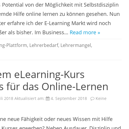
USD
s Potential von der Möglichkeit mit Selbstdisziplin
bis
2024
emde Hilfe online lernen zu können gesehen. Nun
ter erfahre ich der E-Learning Markt wird noch
ßer als bisher. Im Business…
Read more »
ng-Plattform
,
Lehrerbedarf
,
Lehrermangel
,
em eLearning-Kurs
s für das Online-Lernen
uli 2018
Aktualisiert am:
4. September 2018
Keine
ine neue Fähigkeit oder neues Wissen mit Hilfe
e Kurses erwerben? Neben Ausdauer, Disziplin und