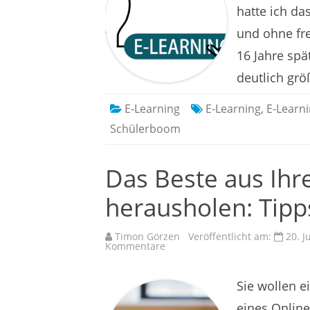
hatte ich da
und ohne fr
16 Jahre spä
deutlich grö
E-Learning
E-Learning
,
E-Learni
Schülerboom
Das Beste aus Ihr
herausholen: Tipp
Timon Görzen
Veröffentlicht am:
20. J
zu
Kommentare
Das
Beste
aus
Ihrem
Sie wollen e
eLearning-
Kurs
eines Onlin