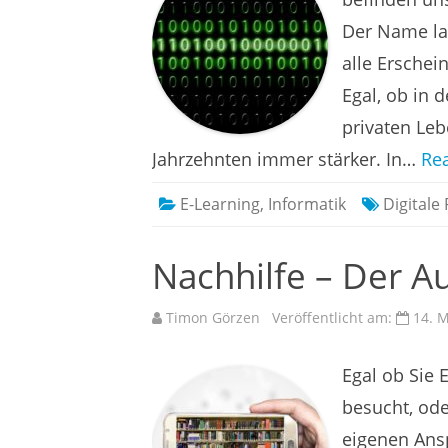
Der Name lau
alle Erschei
Egal, ob in 
privaten Leb
Jahrzehnten immer stärker. In…
Re
E-Learning
,
Informatik
Digitale
Nachhilfe – Der A
Timon Görzen
Veröffentlicht am:
14. 
Egal ob Sie 
besucht, ode
eigenen Ans