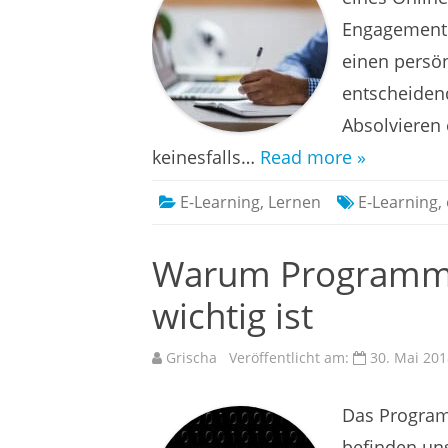
herausholen:
Tipps
Engagement s
für
das
einen persö
Online-
Lernen
entscheidend
Absolvieren 
keinesfalls…
Read more »
E-Learning
,
Lernen
E-Learning
,
Warum Programmie
wichtig ist
Grischa
Veröffentlicht am:
30. Mai 201
Das Programm
befinden uns