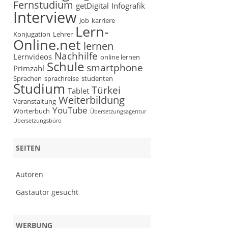
Fernstudium
getDigital
Infografik
Interview
Job
karriere
Lern-
Konjugation
Lehrer
Online.net
lernen
Nachhilfe
Lernvideos
online lernen
Schule
smartphone
Primzahl
Sprachen
sprachreise
studenten
Studium
Türkei
Tablet
Weiterbildung
Veranstaltung
YouTube
Wörterbuch
Übersetzungsagentur
Übersetzungsbüro
SEITEN
Autoren
Gastautor gesucht
WERBUNG