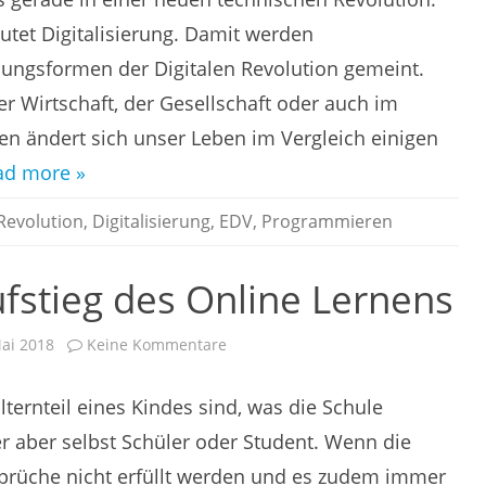
ist
tet Digitalisierung. Damit werden
nungsformen der Digitalen Revolution gemeint.
der Wirtschaft, der Gesellschaft oder auch im
en ändert sich unser Leben im Vergleich einigen
ad more »
 Revolution
,
Digitalisierung
,
EDV
,
Programmieren
ufstieg des Online Lernens
zu
Mai 2018
Keine Kommentare
Nachhilfe
–
Der
Elternteil eines Kindes sind, was die Schule
Aufstieg
des
Online
r aber selbst Schüler oder Student. Wenn die
Lernens
prüche nicht erfüllt werden und es zudem immer