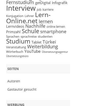
Fernstudium
getDigital
Infografik
Interview
Job
karriere
Lern-
Konjugation
Lehrer
Online.net
lernen
Nachhilfe
Lernvideos
online lernen
Schule
smartphone
Primzahl
Sprachen
sprachreise
studenten
Studium
Türkei
Tablet
Weiterbildung
Veranstaltung
YouTube
Wörterbuch
Übersetzungsagentur
Übersetzungsbüro
SEITEN
Autoren
Gastautor gesucht
WERBUNG