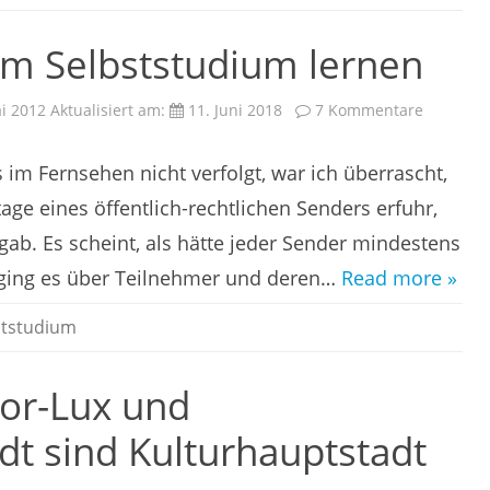
im Selbststudium lernen
zu
i 2012
Aktualisiert am:
11. Juni 2018
7 Kommentare
Musikins
im
Selbstst
 im Fernsehen nicht verfolgt, war ich überrascht,
lernen
tage eines öffentlich-rechtlichen Senders erfuhr,
. gab. Es scheint, als hätte jeder Sender mindestens
 ging es über Teilnehmer und deren…
Read more »
ststudium
or-Lux und
t sind Kulturhauptstadt