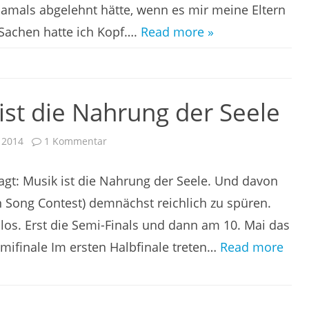
Kindheit
 damals abgelehnt hätte, wenn es mir meine Eltern
 Sachen hatte ich Kopf….
Read more »
ist die Nahrung der Seele
zu
 2014
1 Kommentar
Eurovision:
Musik
ist
sagt: Musik ist die Nahrung der Seele. Und davon
die
Nahrung
der
Song Contest) demnächst reichlich zu spüren.
Seele
los. Erst die Semi-Finals und dann am 10. Mai das
mifinale Im ersten Halbfinale treten…
Read more