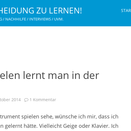
HEIDUNG ZU LERNEN!
STAR
G / NACHHILFE / INTERVIEWS / UVM.
elen lernt man in der
zu
tober 2014
1 Kommentar
Ein
Instrument
spielen
rument spielen sehe, wünsche ich mir, dass ich
lernt
man
in
 gelernt hätte. Vielleicht Geige oder Klavier. Ich
der