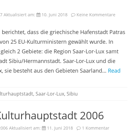
zu
07
Aktualisiert am:
10. Juni 2018
Keine Kommentare
Großregi
Saar-
Lor-
 berichtet, dass die griechische Hafenstadt Patras
Lux
und
Sibiu/He
 von 25 EU-Kulturministern gewählt wurde. In
sind
Kulturhau
l gleich 2 Gebiete: die Region Saar-Lor-Lux samt
Europas
2007
dt Sibiu/Hermannstadt. Saar-Lor-Lux und die
x, sie besteht aus den Gebieten Saarland…
Read
lturhauptstadt
,
Saar-Lor-Lux
,
Sibiu
Kulturhauptstadt 2006
zu
2006
Aktualisiert am:
11. Juni 2018
1 Kommentar
Patras